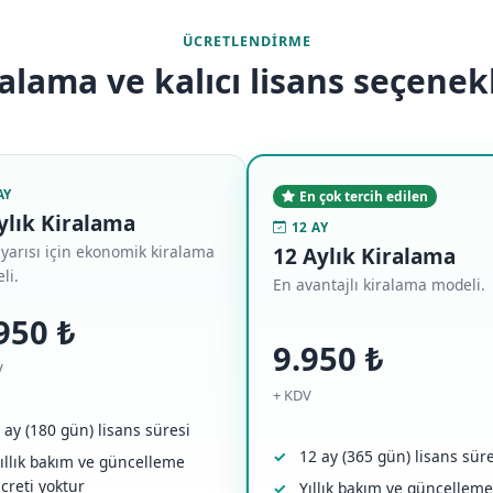
ÜCRETLENDIRME
alama ve kalıcı lisans seçenek
AY
En çok tercih edilen
ylık Kiralama
12 AY
n yarısı için ekonomik kiralama
12 Aylık Kiralama
li.
En avantajlı kiralama modeli.
950 ₺
9.950 ₺
V
+ KDV
 ay (180 gün) lisans süresi
12 ay (365 gün) lisans süre
ıllık bakım ve güncelleme
creti yoktur
Yıllık bakım ve güncelleme