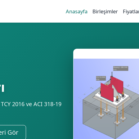
Anasayfa
Birleşimler
Fiyatla
ı
. TCY 2016 ve ACI 318‑19
eri Gör