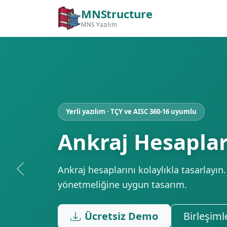
İçeriğe geç
MNStructure
MNS Yazılım
Yerli yazılım · TÇY ve AISC 360-16 uyumlu
Ankraj Hesaplar
Ankraj hesaplarını kolaylıkla tasarlayın
Önceki
yönetmeliğine uygun tasarım.
Ücretsiz Demo
Birleşiml