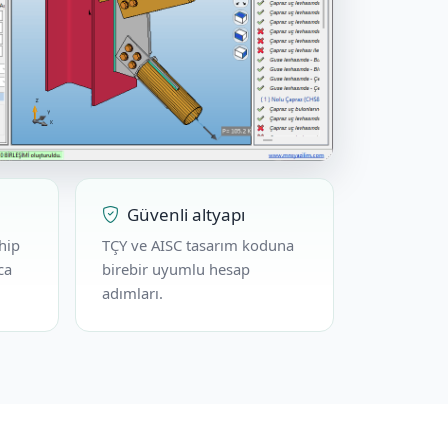
Güvenli altyapı
ahip
TÇY ve AISC tasarım koduna
ca
birebir uyumlu hesap
adımları.