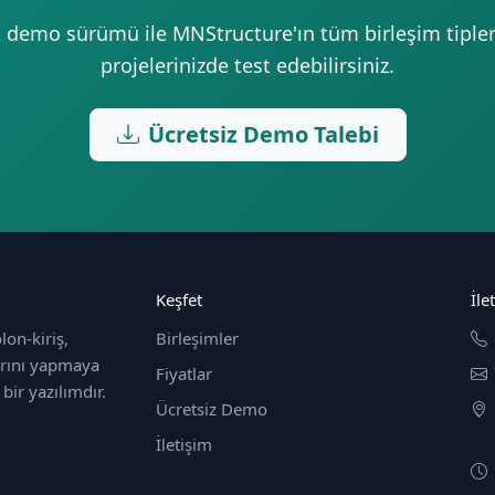
 demo sürümü ile MNStructure'ın tüm birleşim tipler
projelerinizde test edebilirsiniz.
Ücretsiz Demo Talebi
Keşfet
İle
lon‑kiriş,
Birleşimler
mlarını yapmaya
Fiyatlar
bir yazılımdır.
Ücretsiz Demo
İletişim