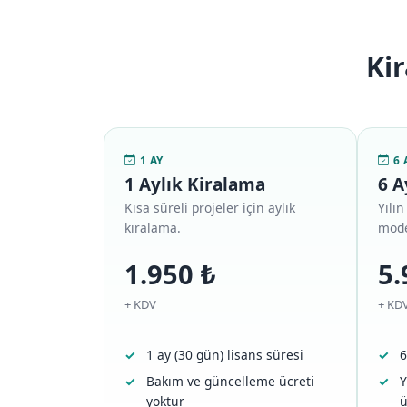
Kir
1 AY
6 
1 Aylık Kiralama
6 A
Kısa süreli projeler için aylık
Yılı
kiralama.
mode
1.950 ₺
5.
+ KDV
+ KD
1 ay (30 gün) lisans süresi
6
Bakım ve güncelleme ücreti
Y
yoktur
ü