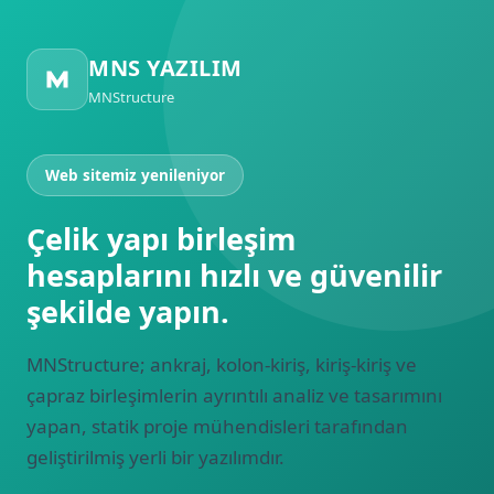
MNS YAZILIM
MNStructure
Web sitemiz yenileniyor
Çelik yapı birleşim
hesaplarını hızlı ve güvenilir
şekilde yapın.
MNStructure; ankraj, kolon‑kiriş, kiriş‑kiriş ve
çapraz birleşimlerin ayrıntılı analiz ve tasarımını
yapan, statik proje mühendisleri tarafından
geliştirilmiş yerli bir yazılımdır.